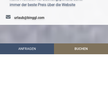
immer der beste Preis über die Website
urlaub@binggl.com
+43 (0) 6472 7204
ANFRAGEN
BUCHEN
Hotel Garni Binggl
Urlaub im Lungau
Region & Kultur
Region & Kultur im
Salzburger Lungau