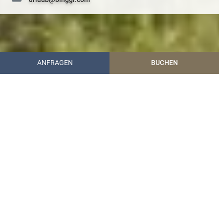
+43 (0) 6472 7204
ANFRAGEN
BUCHEN
Hotel Garni Binggl
Urlaub im Lungau
Sommerurlaub
Radurlaub
Mountainbiken
Mountainbiken Salzburg
im Lungau
Bergauf und bergab durch
das wunderschöne