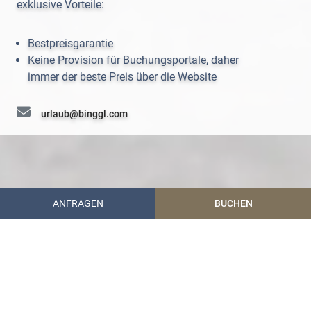
exklusive Vorteile:
Bestpreisgarantie
Keine Provision für Buchungsportale, daher
immer der beste Preis über die Website
urlaub@binggl.com
+43 (0) 6472 7204
ANFRAGEN
BUCHEN
Hotel Garni Binggl
Urlaub im Lungau
Sommerurlaub
Motorradurlaub im Salzburger Land
Motorradevents