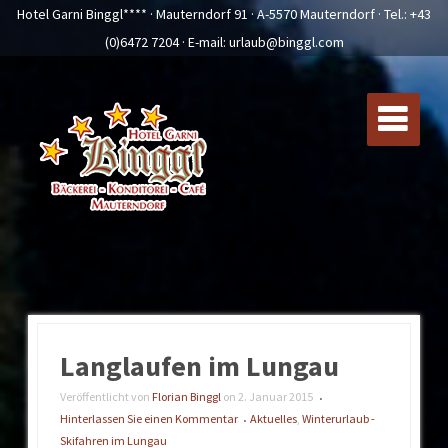
Hotel Garni Binggl**** · Mauterndorf 91 · A-5570 Mauterndorf · Tel.:
+43
(0)6472 7204
· E-mail:
urlaub@binggl.com
Langlaufen im Lungau
Veröffentlicht von
Florian Binggl
on
2. Januar 2015
•
Hinterlassen Sie einen Kommentar
Aktuelles
,
Winterurlaub -
•
Skifahren im Lungau