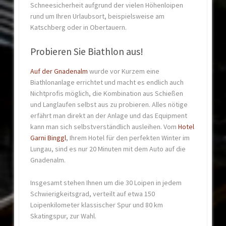
Schneesicherheit aufgrund der vielen Höhenloipen
rund um Ihren Urlaubsort, beispielsweise am
Katschberg oder in Obertauern.
Probieren Sie Biathlon aus!
Auf der Gnadenalm
wurde vor Kurzem eine
Biathlonanlage errichtet und macht es endlich auch
Nichtprofis möglich, die Kombination aus Schießen
und Langlaufen selbst aus zu probieren. Alles nötige
erfährt man direkt an der Anlage und das Equipment
kann man sich selbstverständlich ausleihen. Vom
Hotel
Garni Binggl
, Ihrem Hotel für den perfekten Winter im
Lungau, sind es nur 20 Minuten mit dem Auto auf die
Gnadenalm.
Insgesamt stehen Ihnen um die 30 Loipen in jedem
Schwierigkeitsgrad, verteilt auf etwa 150
Loipenkilometer klassischer Spur und 80 km
Skatingspur, zur Wahl.