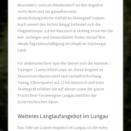
Besonders rund um Mauterndorf ist das Angebot
recht dicht und Sie genießen eine
abwechslungsreiche Vielfalt an Skilanglauf-Loipen.
Auch unweit des Hotels Binggl befindet sich die
Flugplatzloipe: 2,6 km klassisch & skating erwarten Sie
hier. Anfänger und Genussläufer finden darauf Ihre
ideale Tagesbeschäftigung im Urlaub im Salzburger
Land.
Für ambitioniertere Sportler bietet sich die Hammer /
Twenger / Lantschfeld Loipe an. Diese beginnt im
Skizentrum Mauterndorf und verläuft in Richtung
Tweng (Obertauern) auf 12 km klassisch und 6 km
Skatingstil erleben Sie auf dieser Loipe die ganze
Pracht Ihrer Ferienregion Lungau inmitten der
österreichischen Alpen.
Weiteres Langlaufangebot im Lungau
Das Tolle am Loipen-Angebot im Lungau ist die hohe