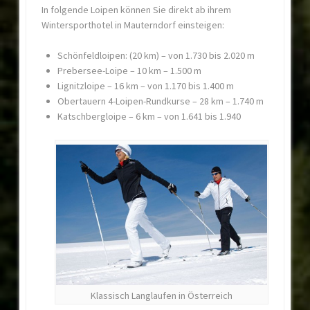
In folgende Loipen können Sie direkt ab ihrem
Wintersporthotel in Mauterndorf einsteigen:
Schönfeldloipen: (20 km) – von 1.730 bis 2.020 m
Prebersee-Loipe – 10 km – 1.500 m
Lignitzloipe – 16 km – von 1.170 bis 1.400 m
Obertauern 4-Loipen-Rundkurse – 28 km – 1.740 m
Katschbergloipe – 6 km – von 1.641 bis 1.940
Klassisch Langlaufen in Österreich