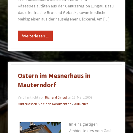
Käsespezialitäten aus der Genussregion Lungau. Dazu
das ofenfrische Brot und Gebäck, sowie köstliche
Mehlspeisen aus der hauseigenen Bäckerei. Am […]
Weiterlesen ...
Ostern im Mesnerhaus in
Mauterndorf
Veröffentlicht von
Richard Binggl
on
13. März 2009
•
Hinterlassen Sie einen Kommentar
Aktuelles
•
Im einzigartigen
Ambiente des vom Gault