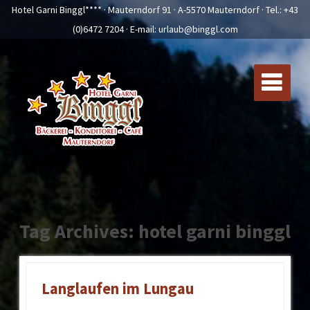
Hotel Garni Binggl**** · Mauterndorf 91 · A-5570 Mauterndorf · Tel.:
+43
(0)6472 7204
· E-mail:
urlaub@binggl.com
Tag Archives: hotel garni binggl
Langlaufen im Lungau