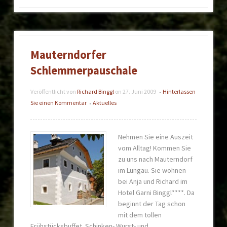
Mauterndorfer
Schlemmerpauschale
Veröffentlicht von
Richard Binggl
on
27. Juni 2009
Hinterlassen
•
Sie einen Kommentar
Aktuelles
•
Nehmen Sie eine Auszeit
vom Alltag! Kommen Sie
zu uns nach Mauterndorf
im Lungau. Sie wohnen
bei Anja und Richard im
Hotel Garni Binggl****. Da
beginnt der Tag schon
mit dem tollen
Frühstücksbuffet. Schinken- Wurst- und