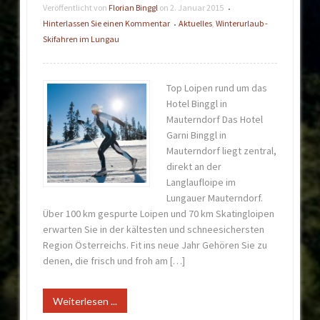
Veröffentlicht von
Florian Binggl
on
2. Januar 2015
•
Hinterlassen Sie einen Kommentar
Aktuelles
,
Winterurlaub -
•
Skifahren im Lungau
Top Loipen rund um das
Hotel Binggl in
Mauterndorf Das Hotel
Garni Binggl in
Mauterndorf liegt zentral,
direkt an der
Langlaufloipe im
Lungauer Mauterndorf.
Über 100 km gespurte Loipen und 70 km Skatingloipen
erwarten Sie in der kältesten und schneesichersten
Region Österreichs. Fit ins neue Jahr Gehören Sie zu
denen, die frisch und froh am […]
Weiterlesen ...