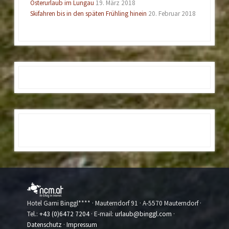
Osterurlaub im Lungau
19. März 2018
Skifahren bis in den späten Frühling hinein
20. Februar 2018
Hotel Garni Binggl**** · Mauterndorf 91 · A-5570 Mauterndorf ·
Tel.:
+43 (0)6472 7204
· E-mail:
urlaub@binggl.com
·
Datenschutz
·
Impressum