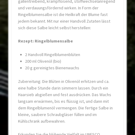
gallentreibend, krampflösend, stoffwechselanregend
und verdauungsfördernd wirken. In Form der
Ringelblumensalbe ist die Heilkraft der Blume fast
jedem bekannt. Mit nur einer Handvoll Zutaten lässt
sich diese Salbe leicht selbst herstellen:
Rezept: Ringelblumensalbe
2 Handvoll Ringelblumenblüten
200 ml Olivenöl (bio)
20 g gereinigtes Bienenwachs
Zubereitung: Die Blüten in Olivenöl erhitzen und ca.
eine halbe Stunde darin simmern lassen. Durch ein
Haarsieb abgießen und fest ausdrücken. Das Wachs
langsam erwärmen, bis es flüssig ist, und dann mit
dem Ringelblumenöl vermengen. Die fertige Salbe in
kleine, saubere Schraubgläser füllen und im
Kühlschrank aufbewahren.
Erkunden Sie die blühende Vielfalt im UNESCO