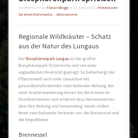
Veröffentlicht von
Florian Binggl
on
23. April 2018
Hinterlassen
•
Sie einen Kommentar
Aktivsommer
•
Regionale Wildkräuter – Schatz
aus der Natur des Lungaus
Der
Biosphärenpark Lungau
ist der größte
Biosphärenpark Österreichs und von einer
unglaublichen Diversität geprägt. So beherbergt die
Pflanzenwelt auch viele Gewächse mit
gesundheitsfördernder oder heilender Wirkung. Bei
einer Kräuterwanderung lernen Sie die Kräuter im
Einzelnen kennen und erfahren dazu Wissenswertes
über ihre Wirkung und Verwendung. Heute stellen
Ihnen zwei bekannte Vertreter vor: die Brennessel und
die Ringelblume.
Brennessel