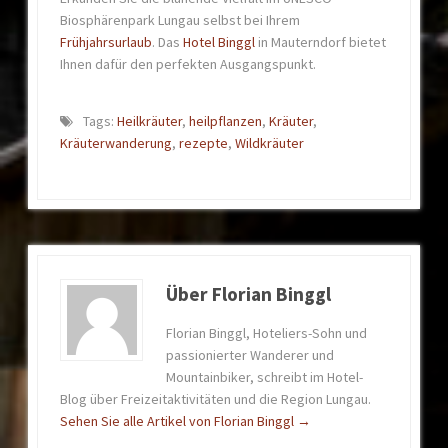
Biosphärenpark Lungau selbst bei Ihrem
Frühjahrsurlaub
. Das
Hotel Binggl
in Mauterndorf bietet
Ihnen dafür den perfekten Ausgangspunkt.
Tags:
Heilkräuter
,
heilpflanzen
,
Kräuter
,
Kräuterwanderung
,
rezepte
,
Wildkräuter
Über Florian Binggl
Florian Binggl, Hoteliers-Sohn und
passionierter Wanderer und
Mountainbiker, schreibt im Hotel-
Blog über Freizeitaktivitäten und die Region Lungau.
Sehen Sie alle Artikel von Florian Binggl
→