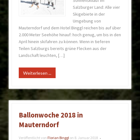
Sonnenskilauf im
Salzburger Land: Alle vier
Skigebiete in der
Umgebung von
Mauterndorf und dem Hotel Binggl reichen bis auf über
2.000 Meter Seehöhe hinauf: hoch genug, um bis in den
April hinein skifahren zu können. Wenn in tieferen
Teilen Salzburgs bereits grüne Flecken aus der
Landschaft leuchten, […]
Weiterlesen ...
Ballonwoche 2018 in
Mauterndorf
Veröffentlicht von
Florian Binggl
on
8. Januar 2018
•