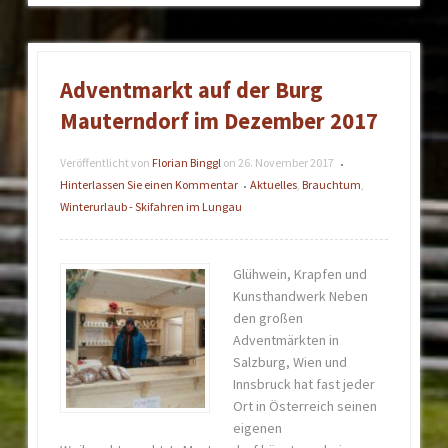
Adventmarkt auf der Burg
Mauterndorf im Dezember 2017
Veröffentlicht von
Florian Binggl
on
26. November 2017
•
Hinterlassen Sie einen Kommentar
Aktuelles
,
Brauchtum
,
•
Winterurlaub - Skifahren im Lungau
Glühwein, Krapfen und
Kunsthandwerk Neben
den großen
Adventmärkten in
Salzburg, Wien und
Innsbruck hat fast jeder
Ort in Österreich seinen
eigenen