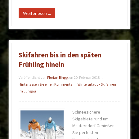
Weiterlesen ...
Skifahren bis in den späten
Frühling hinein
Veröffentlicht von
Florian Binggl
on
20. Februar 2018
•
Hinterlassen Sie einen Kommentar
Winterurlaub - Skifahren
•
im Lungau
Schneesichere
Skigebiete rund um
Mauterndorf Genießen
Sie perfekten