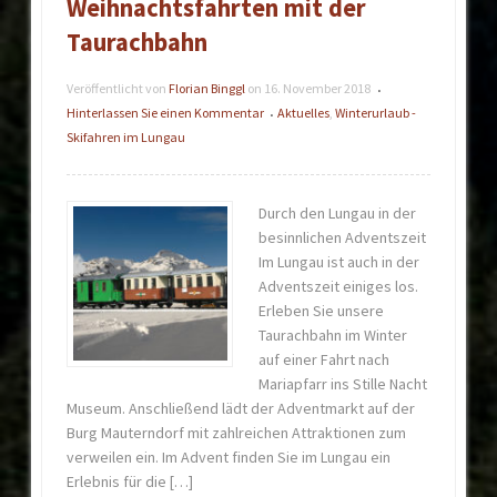
Weihnachtsfahrten mit der
Taurachbahn
Veröffentlicht von
Florian Binggl
on
16. November 2018
•
Hinterlassen Sie einen Kommentar
Aktuelles
,
Winterurlaub -
•
Skifahren im Lungau
Durch den Lungau in der
besinnlichen Adventszeit
Im Lungau ist auch in der
Adventszeit einiges los.
Erleben Sie unsere
Taurachbahn im Winter
auf einer Fahrt nach
Mariapfarr ins Stille Nacht
Museum. Anschließend lädt der Adventmarkt auf der
Burg Mauterndorf mit zahlreichen Attraktionen zum
verweilen ein. Im Advent finden Sie im Lungau ein
Erlebnis für die […]