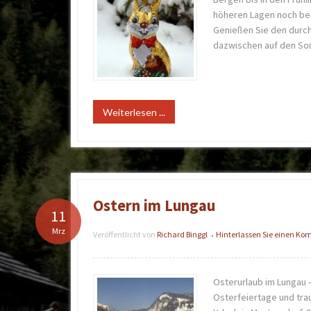
höheren Lagen noch be
Genießen Sie den durch
dazwischen auf den So
Weiterlesen ...
Ostern im Lungau
11
Mrz
Veröffentlicht von
Richard Binggl
Hinterlassen Sie einen K
•
Osterurlaub im Lungau – 
Osterfeiertage und trau