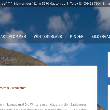
nggl**** · Mauterndorf 91 · A-5570 Mauterndorf · Tel.:
+43 (0)6472 7204
· E-ma
AKTIVSOMMER
WINTERURLAUB
KINDER
BILDERGA
ngau
mmentar
Brauchtum
•
r im Lungau gibt Die Wintersaison dauert in den Salzburger
ng hinein: So herrschen in der Osterwoche (25.3.-1.4.) in den