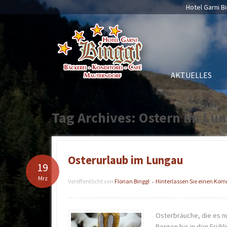
Hotel Garni Bi
AKTUELLES
Tag Archives: Ostern im Lu
Osterurlaub im Lungau
19
Mrz
Veröffentlicht von
Florian Binggl
Hinterlassen Sie einen Ko
•
Osterbräuche, die es nu
Bergen bis in den Frühli