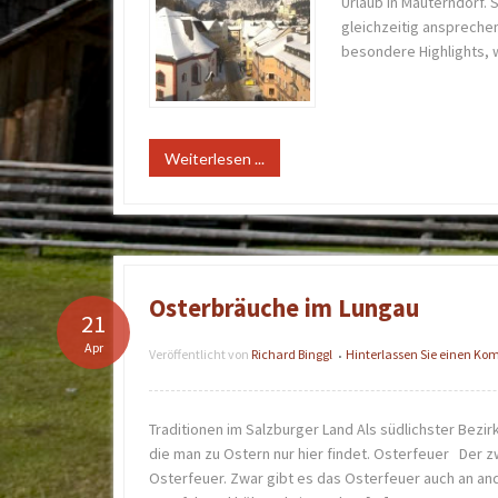
Urlaub in Mauterndorf.
gleichzeitig anspreche
besondere Highlights, w
Weiterlesen ...
Osterbräuche im Lungau
21
Apr
Veröffentlicht von
Richard Binggl
Hinterlassen Sie einen K
•
Traditionen im Salzburger Land Als südlichster Bezi
die man zu Ostern nur hier findet. Osterfeuer Der z
Osterfeuer. Zwar gibt es das Osterfeuer auch an an