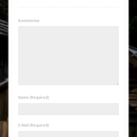
Kommentar
Name
(Required)
E-Mail
(Required)