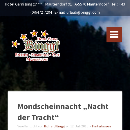
Hotel Garni Binggl**** · Mauterndorf 91 · A-5570 Mauterndorf · Tel.:
+43
(0)6472 7204
· E-mail:
urlaub@binggl.com
Mondscheinnacht „Nacht
der Tracht“
Veröffentlicht von
Richard Binggl
on
12. Juli 2015
Hinterlassen
•