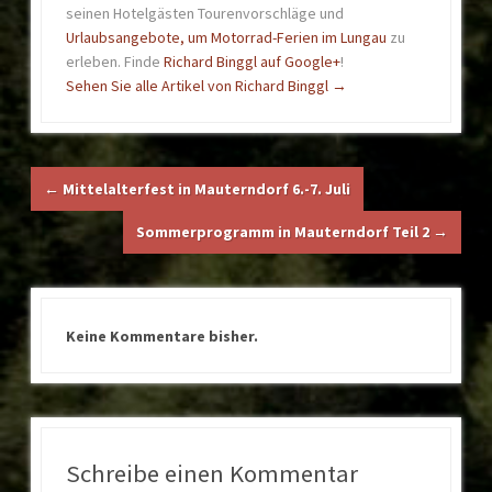
seinen Hotelgästen Tourenvorschläge und
Urlaubsangebote, um Motorrad-Ferien im Lungau
zu
erleben. Finde
Richard Binggl auf Google+
!
Sehen Sie alle Artikel von Richard Binggl
→
←
Mittelalterfest in Mauterndorf 6.-7. Juli
Sommerprogramm in Mauterndorf Teil 2
→
Keine Kommentare bisher.
Schreibe einen Kommentar