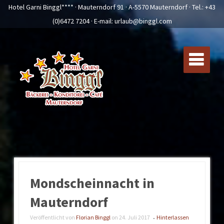
Hotel Garni Binggl**** · Mauterndorf 91 · A-5570 Mauterndorf · Tel.:
+43
(0)6472 7204
· E-mail:
urlaub@binggl.com
Mondscheinnacht in
Mauterndorf
Veröffentlicht von
Florian Binggl
on
24. Juli 2017
Hinterlassen
•