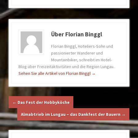
Über Florian Binggl
Florian Binggl, Hoteliers-Sohn und
passionierter Wanderer und
Mountainbiker, schreibt im Hotel-
Blog über Freizeitaktivitäten und die Region Lungau.
Sehen Sie alle Artikel von Florian Binggl
→
←
Das Fest der Hobbyköche
Almabtrieb im Lungau – das Dankfest der Bauern
→