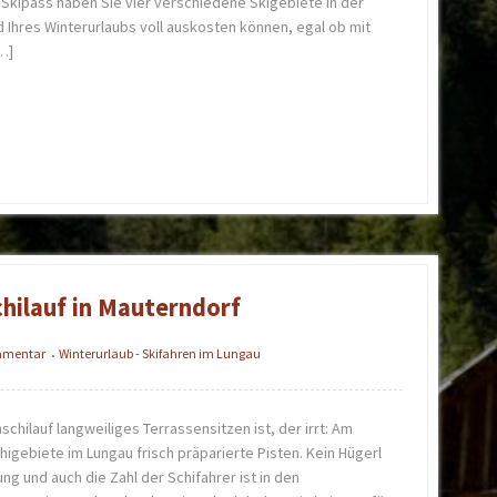
 Skipass haben Sie vier verschiedene Skigebiete in der
 Ihres Winterurlaubs voll auskosten können, egal ob mit
…]
hilauf in Mauterndorf
ommentar
Winterurlaub - Skifahren im Lungau
•
chilauf langweiliges Terrassensitzen ist, der irrt: Am
higebiete im Lungau frisch präparierte Pisten. Kein Hügerl
ng und auch die Zahl der Schifahrer ist in den