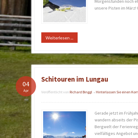
Morgenstunden noch eher
unsere Pisten im März!
Weiterlesen ...
Schitouren im Lungau
04
Apr
Veröffentlicht von
Richard Binggl
Hinterlassen Sie einen K
•
Gerade jetzt im Frühja
wandern abseits der Pi
Bergwelt der Ferienreg
vielfältiges Angebot un