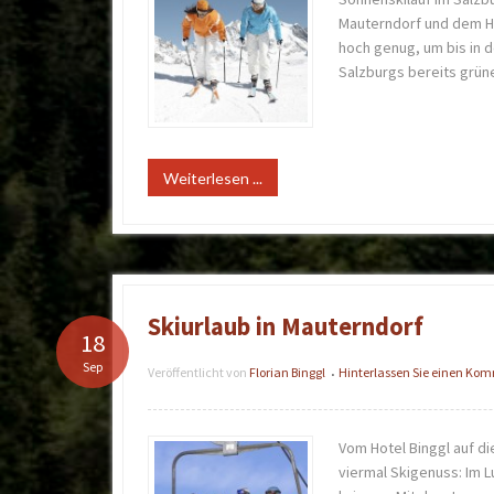
Mauterndorf und dem Ho
hoch genug, um bis in d
Salzburgs bereits grün
Weiterlesen ...
Skiurlaub in Mauterndorf
18
Sep
Veröffentlicht von
Florian Binggl
Hinterlassen Sie einen Ko
•
Vom Hotel Binggl auf di
viermal Skigenuss: Im Lu