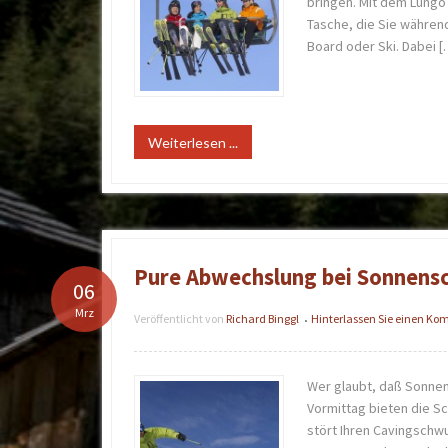
bringen. Mit dem Lungo
Tasche, die Sie während
Board oder Ski. Dabei [
Weiterlesen ...
Pure Abwechslung bei Sonnensc
06
Mrz
Veröffentlicht von
Richard Binggl
Hinterlassen Sie einen K
•
Wer glaubt, daß Sonnens
Vormittag bieten die Sc
stört Ihren Cavingschwu