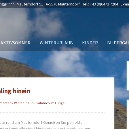
nggl**** · Mauterndorf 91 · A-5570 Mauterndorf · Tel.:
+43 (0)6472 7204
· E-ma
AKTIVSOMMER
WINTERURLAUB
KINDER
BILDERGA
ling hinein
mmentar
Winterurlaub - Skifahren im Lungau
•
ete rund um Mauterndorf Genießen Sie perfekten
urger Land: Alle vier Skigebiete in der Umgebung von