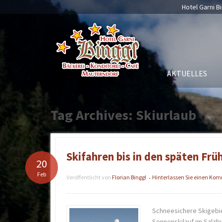
Hotel Garni Bi
AKTUELLES
Tag Archives: Skiurlaub
Skifahren bis in den späten Früh
20
Feb
Veröffentlicht von
Florian Binggl
Hinterlassen Sie einen Ko
•
Schneesichere Skigebi
Sonnenskilauf im Salzb