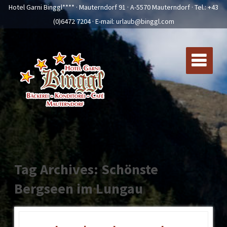
Hotel Garni Binggl**** · Mauterndorf 91 · A-5570 Mauterndorf · Tel.:
+43
(0)6472 7204
· E-mail:
urlaub@binggl.com
Tag Archives: Schönste
Bergseen im Lungau