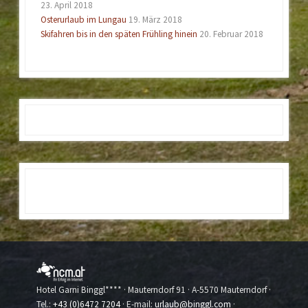
23. April 2018
Osterurlaub im Lungau
19. März 2018
Skifahren bis in den späten Frühling hinein
20. Februar 2018
Hotel Garni Binggl**** · Mauterndorf 91 · A-5570 Mauterndorf ·
Tel.:
+43 (0)6472 7204
· E-mail:
urlaub@binggl.com
·