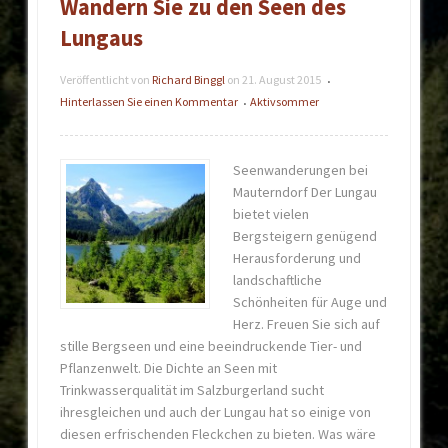
Wandern Sie zu den Seen des
Lungaus
Veröffentlicht von
Richard Binggl
on
21. August 2015
•
Hinterlassen Sie einen Kommentar
Aktivsommer
•
Seenwanderungen bei
Mauterndorf Der Lungau
bietet vielen
Bergsteigern genügend
Herausforderung und
landschaftliche
Schönheiten für Auge und
Herz. Freuen Sie sich auf
stille Bergseen und eine beeindruckende Tier- und
Pflanzenwelt. Die Dichte an Seen mit
Trinkwasserqualität im Salzburgerland sucht
ihresgleichen und auch der Lungau hat so einige von
diesen erfrischenden Fleckchen zu bieten. Was wäre