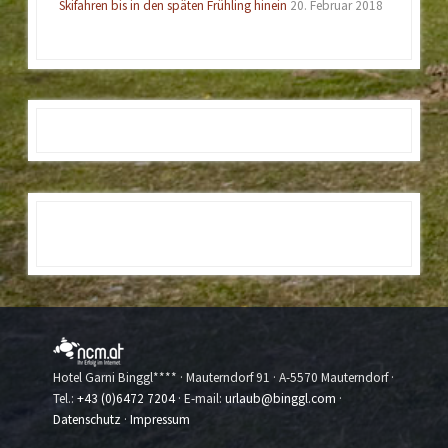
Skifahren bis in den späten Frühling hinein
20. Februar 2018
Hotel Garni Binggl**** · Mauterndorf 91 · A-5570 Mauterndorf ·
Tel.:
+43 (0)6472 7204
· E-mail:
urlaub@binggl.com
·
Datenschutz
·
Impressum