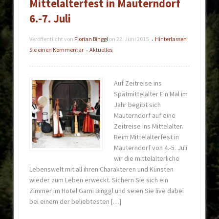
Mittelalterfest in Mauterndorf
6.-7. Juli
Veröffentlicht von
Florian Binggl
on
22. Juni 2015
Hinterlassen
•
Sie einen Kommentar
Aktuelles
•
Auf Zeitreise ins
Spätmittelalter Ein Mal im
Jahr begibt sich
Mauterndorf auf eine
Zeitreise ins Mittelalter.
Beim Mittelalterfest in
Mauterndorf von 4.-5. Juli
wir die mittelalterliche
Lebenswelt mit all ihren Charakteren und Künsten
wieder zum Leben erweckt. Sichern Sie sich ein
Zimmer im Hotel Garni Binggl und seien Sie live dabei
bei einem der beliebtesten […]