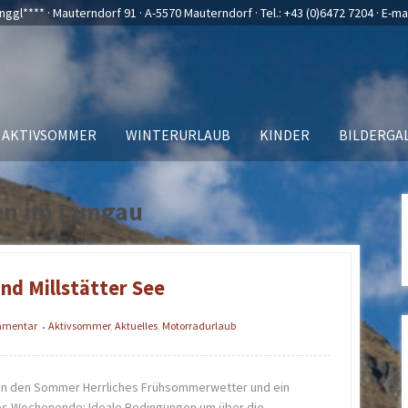
nggl**** · Mauterndorf 91 · A-5570 Mauterndorf · Tel.:
+43 (0)6472 7204
· E-ma
AKTIVSOMMER
WINTERURLAUB
KINDER
BILDERGA
en im Lungau
d Millstätter See
ommentar
Aktivsommer
,
Aktuelles
,
Motorradurlaub
•
s in den Sommer Herrliches Frühsommerwetter und ein
es Wochenende: Ideale Bedingungen um über die