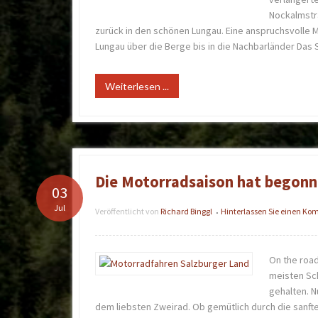
Nockalmstra
zurück in den schönen Lungau. Eine anspruchsvolle
Lungau über die Berge bis in die Nachbarländer Das 
Weiterlesen ...
Die Motorradsaison hat begon
03
Jul
Veröffentlicht von
Richard Binggl
Hinterlassen Sie einen K
•
On the roa
meisten Sc
gehalten. N
dem liebsten Zweirad. Ob gemütlich durch die sanft