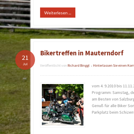
Weiterlesen ...
Bikertreffen in Mauterndorf
21
Jul
Veröffentlicht von
Richard Binggl
Hinterlassen Sie einen K
•
vom 4. 9.2010 bis 11.11.
Programm: Samstag, den
am Besten von Salzburg
Genuß für alle Biker So
Parkplatz beim Schizen