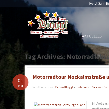
Hotel Garni Bi
AKTUELLES
Tag Archives: Motorradfahr
Motorradtour Nockalmstraße un
01
Mai
Veröffentlicht von
Richard Binggl
Hinterlassen Sie einen K
•
Mit Vollga
verlängert