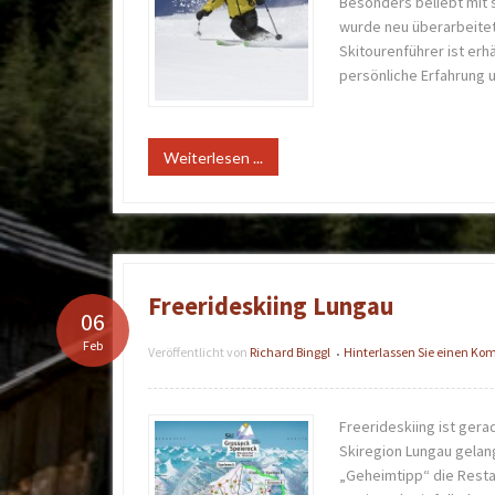
Besonders beliebt mit s
wurde neu überarbeitet 
Skitourenführer ist erh
persönliche Erfahrung 
Weiterlesen ...
Freerideskiing Lungau
06
Feb
Veröffentlicht von
Richard Binggl
Hinterlassen Sie einen K
•
Freerideskiing ist gera
Skiregion Lungau gelan
„Geheimtipp“ die Resta