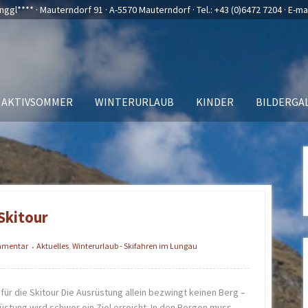
nggl**** · Mauterndorf 91 · A-5570 Mauterndorf · Tel.:
+43 (0)6472 7204
· E-ma
AKTIVSOMMER
WINTERURLAUB
KINDER
BILDERGA
 Skitour
ommentar
Aktuelles
,
Winterurlaub - Skifahren im Lungau
•
 für die Skitour Die Ausrüstung allein bezwingt keinen Berg –
üstung wird schwer ein Ziel erreicht. In den Bergen muss