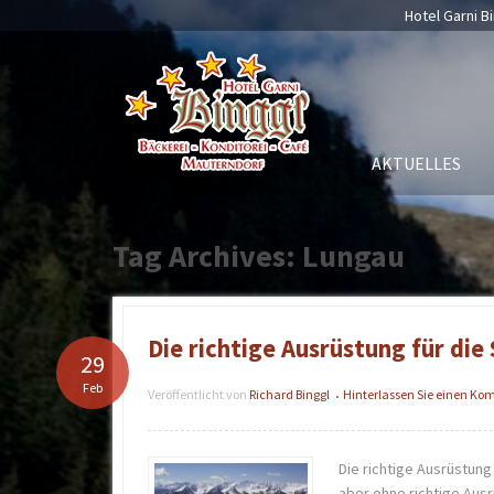
Hotel Garni Bi
AKTUELLES
Tag Archives: Lungau
Die richtige Ausrüstung für die
29
Feb
Veröffentlicht von
Richard Binggl
Hinterlassen Sie einen K
•
Die richtige Ausrüstung
aber ohne richtige Ausr