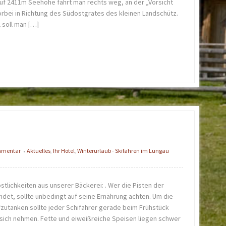
uf 2411m Seehöhe fährt man rechts weg, an der „Vorsicht
orbei in Richtung des Südostgrates des kleinen Landschütz.
 soll man […]
ommentar
Aktuelles
,
Ihr Hotel
,
Winterurlaub - Skifahren im Lungau
•
östlichkeiten aus unserer Bäckerei: . Wer die Pisten der
det, sollte unbedingt auf seine Ernährung achten. Um die
fzutanken sollte jeder Schifahrer gerade beim Frühstück
 sich nehmen. Fette und eiweißreiche Speisen liegen schwer