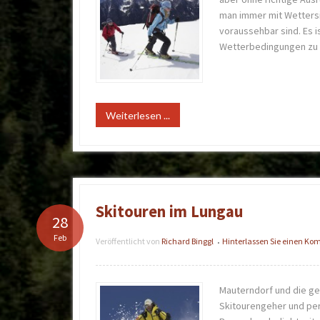
man immer mit Wettersi
voraussehbar sind. Es 
Wetterbedingungen zu t
Weiterlesen ...
Skitouren im Lungau
28
Feb
Veröffentlicht von
Richard Binggl
Hinterlassen Sie einen K
•
Mauterndorf und die ge
Skitourengeher und per