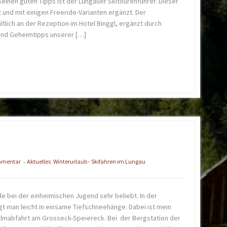
einen guten Tipps ist der Lungauer Skitourenführer. Dieser
und mit einigen Freeride-Varianten ergänzt. Der
ältlich an der Rezeption im Hotel Binggl, ergänzt durch
und Geheimtipps unserer […]
ommentar
Aktuelles
,
Winterurlaub - Skifahren im Lungau
•
de bei der einheimischen Jugend sehr beliebt. In der
gt man leicht in einsame Tiefschneehänge. Dabei ist mein
lmabfahrt am Grosseck-Speiereck. Bei der Bergstation der