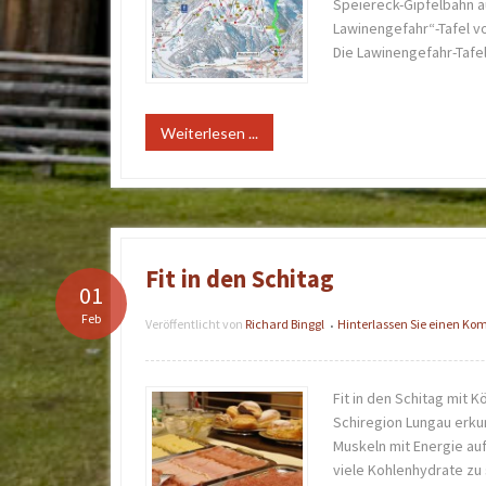
Speiereck-Gipfelbahn a
Lawinengefahr“-Tafel v
Die Lawinengefahr-Tafel
Weiterlesen ...
Fit in den Schitag
01
Feb
Veröffentlicht von
Richard Binggl
Hinterlassen Sie einen K
•
Fit in den Schitag mit K
Schiregion Lungau erkun
Muskeln mit Energie au
viele Kohlenhydrate zu