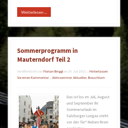
Weiterlesen ...
Sommerprogramm in
Mauterndorf Teil 2
Veröffentlicht von
Florian Binggl
on
24. Juli 2015
Hinterlassen
•
Sie einen Kommentar
Aktivsommer
,
Aktuelles
,
Brauchtum
•
Das ist los im Juli, August
und September Ihr
Sommerurlaub im
Salzburger Lungau steht
vor der Tür? Neben Ihren