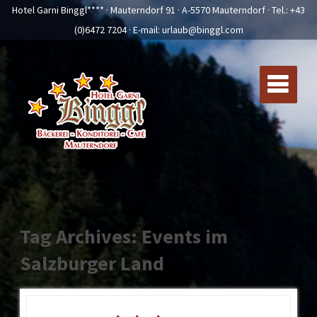
Hotel Garni Binggl**** · Mauterndorf 91 · A-5570 Mauterndorf · Tel.:
+43
(0)6472 7204
· E-mail:
urlaub@binggl.com
Tag Archives: Events im
Salzburger Land