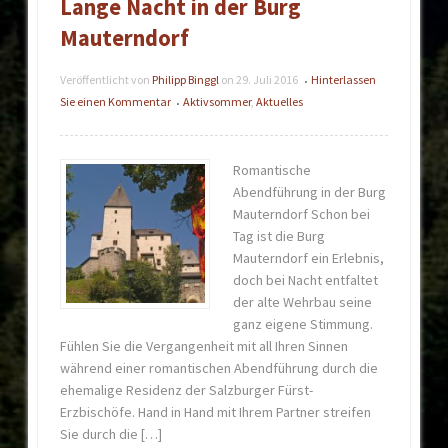
Lange Nacht in der Burg
Mauterndorf
Veröffentlicht von
Philipp Binggl
on
29. Juli 2016
Hinterlassen
•
Sie einen Kommentar
Aktivsommer
,
Aktuelles
•
Romantische
Abendführung in der Burg
Mauterndorf Schon bei
Tag ist die Burg
Mauterndorf ein Erlebnis,
doch bei Nacht entfaltet
der alte Wehrbau seine
ganz eigene Stimmung.
Fühlen Sie die Vergangenheit mit all Ihren Sinnen
während einer romantischen Abendführung durch die
ehemalige Residenz der Salzburger Fürst-
Erzbischöfe. Hand in Hand mit Ihrem Partner streifen
Sie durch die […]