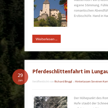
eigene Stimmung. Fühlen
romantischen Abendführ
Erzbischöfe. Hand in Ha
Weiterlesen ...
Pferdeschlittenfahrt im Lunga
29
Jan
Veröffentlicht von
Richard Binggl
Hinterlassen Sie einen K
•
Der Höhepunkt des Roma
Hufe staubt der Schnee