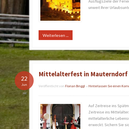
Ausflugsziele der Feri
unweit Ihrer Urlaubsunt
Weiterlesen ...
Mittelalterfest in Mauterndorf 6
22
Jun
Veröffentlicht von
Florian Binggl
Hinterlassen Sie einen Ko
•
Auf Zeitreise ins Spätmi
Zeitreise ins Mittelalter
mittelalterliche Lebens
erweckt. Sichern Sie si