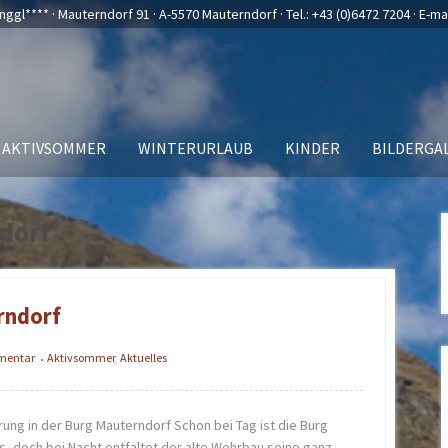
nggl**** · Mauterndorf 91 · A-5570 Mauterndorf · Tel.:
+43 (0)6472 7204
· E-ma
AKTIVSOMMER
WINTERURLAUB
KINDER
BILDERGA
dorf
rndorf
mmentar
Aktivsommer
,
Aktuelles
•
ng in der Burg Mauterndorf Schon bei Tag ist die Burg
s, doch bei Nacht entfaltet der alte Wehrbau seine ganz