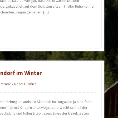
dass es kalt ist. Wie gut, dass Sie in warme Decken
dergekuschelt auf dem Schlitten sitzen. In aller Ruhe können
rschneiten Lungau genießen. […]
rndorf im Winter
ommentar
Kinder & Familie
•
s Salzburger Lands Ein Skiurlaub im Lungau ist ja eine feine
wenn man mit Kindern unterwegs ist, erwacht schnell der
chslung und tollen Erlebnissen. Eines der beliebtesten