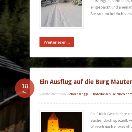
aufsteigen, sieht man, 
eingepackt und aneinan
Sie so den herrlich-ve
Weiterlesen ...
Ein Ausflug auf die Burg Maute
18
Dez
Veröffentlicht von
Richard Binggl
Hinterlassen Sie einen K
•
Ein Stück Geschichte de
Sache, doch speziell, 
Wunsch nach etwas Abwe