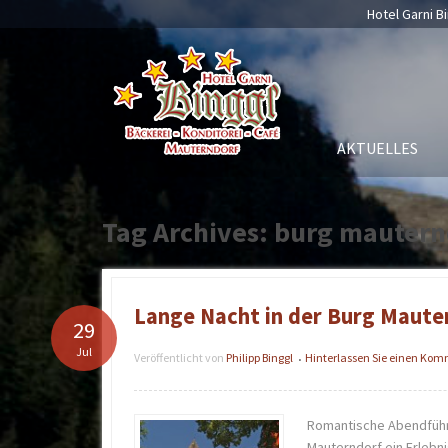
Hotel Garni Bi
AKTUELLES
Tag Archives: burg mautern
Lange Nacht in der Burg Maute
29
Jul
Veröffentlicht von
Philipp Binggl
Hinterlassen Sie einen Ko
•
Romantische Abendführu
Mauterndorf ein Erlebni