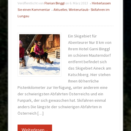
Veröffentlicht von
Florian Binggl
on
6. März 2013
Hinterlassen
•
Sie einen Kommentar
Aktuelles
,
Winterurlaub - Skifahren im
•
Lungau
Ein Skigebiet für
Abenteurer Nur 8 km von
Ihrem Hotel Garni Binggl
im schönen Mauterndorf
entfernt befindet sich
das Skigebiet Aineck am
Katschberg. Hier stehen
Ihnen 60 herrliche
Pistenkilometer zur Verfügung, unter anderem eine
der schwierigsten Abfahrten Österreichs und ein
Funpark, der sich gewaschen hat. Skifahren einmal
anders Die längste der schwierigen Abfahrten in
Österreich […]
Weiterlesen ...