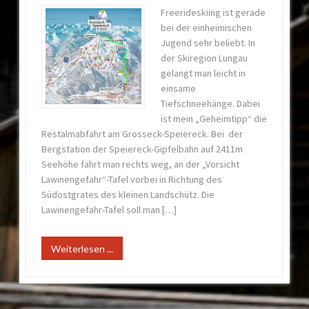
Freerideskiing ist gerade
bei der einheimischen
Jugend sehr beliebt. In
der Skiregion Lungau
gelangt man leicht in
einsame
Tiefschneehänge. Dabei
ist mein „Geheimtipp“ die
Restalmabfahrt am Grosseck-Speiereck. Bei der
Bergstation der Speiereck-Gipfelbahn auf 2411m
Seehöhe fährt man rechts weg, an der „Vorsicht
Lawinengefahr“-Tafel vorbei in Richtung des
Südostgrates des kleinen Landschütz. Die
Lawinengefahr-Tafel soll man […]
Weiterlesen ...