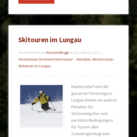
Skitouren im Lungau
Veröffentlicht von
Richard Binggl
on
28. Februar 2012
•
Hinterlassen Sie einen Kommentar
Aktuelles
,
Winterurlaub -
•
Skifahren im Lungau
Mauterndorf und die
gesamte Ferienregion
Lungau bietet ein wahres
Paradies für
Skitourengeher und
perfekte Bedingungen
für Touren aller
Schwierigkeitsgrade.