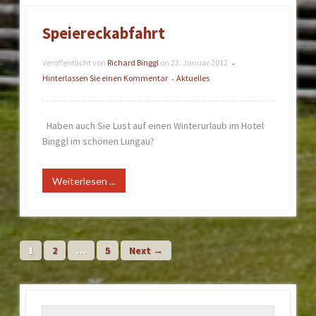
Speiereckabfahrt
Veröffentlicht von
Richard Binggl
on
23. Januar 2012
•
Hinterlassen Sie einen Kommentar
Aktuelles
•
Haben auch Sie Lust auf einen Winterurlaub im Hotel
Binggl im schönen Lungau?
Weiterlesen ...
1
2
…
5
Next →