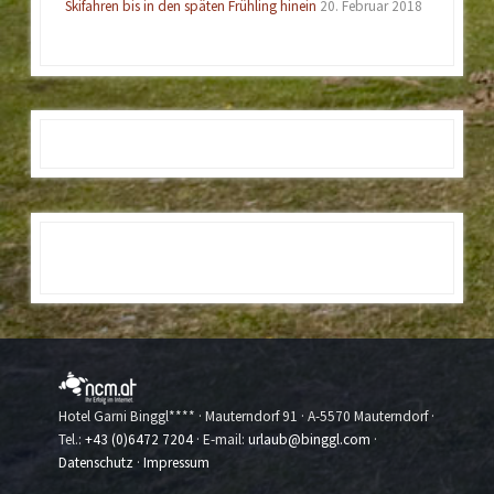
Skifahren bis in den späten Frühling hinein
20. Februar 2018
Hotel Garni Binggl**** · Mauterndorf 91 · A-5570 Mauterndorf ·
Tel.:
+43 (0)6472 7204
· E-mail:
urlaub@binggl.com
·
Datenschutz
·
Impressum