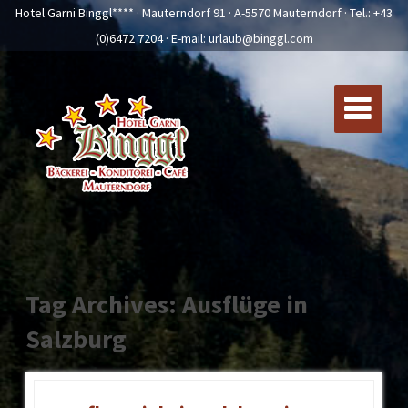
Hotel Garni Binggl**** · Mauterndorf 91 · A-5570 Mauterndorf · Tel.:
+43
(0)6472 7204
· E-mail:
urlaub@binggl.com
Tag Archives: Ausflüge in
Salzburg