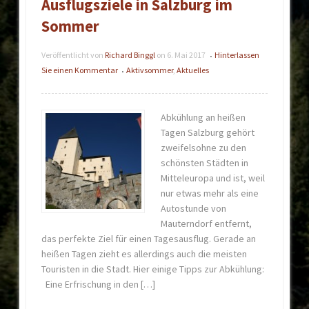
Ausflugsziele in Salzburg im
Sommer
Veröffentlicht von
Richard Binggl
on
6. Mai 2017
Hinterlassen
•
Sie einen Kommentar
Aktivsommer
,
Aktuelles
•
Abkühlung an heißen
Tagen Salzburg gehört
zweifelsohne zu den
schönsten Städten in
Mitteleuropa und ist, weil
nur etwas mehr als eine
Autostunde von
Mauterndorf entfernt,
das perfekte Ziel für einen Tagesausflug. Gerade an
heißen Tagen zieht es allerdings auch die meisten
Touristen in die Stadt. Hier einige Tipps zur Abkühlung:
Eine Erfrischung in den […]