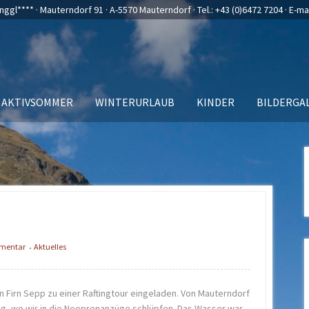
nggl**** · Mauterndorf 91 · A-5570 Mauterndorf · Tel.:
+43 (0)6472 7204
· E-ma
AKTIVSOMMER
WINTERURLAUB
KINDER
BILDERGA
mmentar
Aktuelles
•
n Firn Sepp zu einer Raftingtour eingeladen. Von Mauterndorf
g, wo wir in die Neoprenanzüge schlüpfen. Das Wasser war