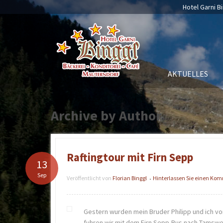
Hotel Garni Bi
AKTUELLES
Archive by Author
Raftingtour mit Firn Sepp
13
Sep
Veröffentlicht von
Florian Binggl
Hinterlassen Sie einen Ko
•
Gestern wurden mein Bruder Philipp und ich vo
fuhren wir mit dem Firn Sepp-Bus nach Tamswe