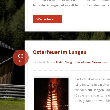
trotz der Anzüge viel zu kalt für uns. Trotzdem war 
Weiterlesen ...
Osterfeuer im Lungau
06
Apr
Veröffentlicht von
Florian Binggl
Hinterlassen Sie einen Ko
•
Endlich ist es wieder s
sind im Lungau ein alte
werden auf Hängen und
Gebieten ist das Lunga
Reisig, sondern wird b